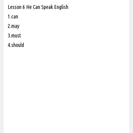
Lesson 6 He Can Speak English
1.can
2.may
3.must
4.should