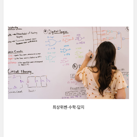
최상위쎈-수학-답지