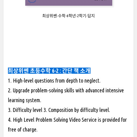
최상위쎈-수학-6학년-2학기-답지
최상위쎈 초등수학 6-2 : 간단 책 소개
1. High-level questions from depth to neglect.
2. Upgrade problem-solving skills with advanced intensive
learning system.
3. Difficulty level 3. Composition by difficulty level.
4. High Level Problem Solving Video Service is provided for
free of charge.