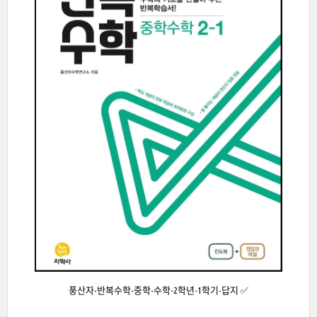
풍산자-반복수학-중학-수학-2학년-1학기-답지 ✅