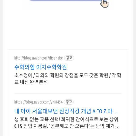
http://blog.naver.com/dissnake
광고
수학의힘 이지수학학원
소수정예 / 과외와 학원의 장점을 모두 갖춘 학원 / 각 학
교 내신 완벽분석
https://blog.naver.com/yhi8454
광고
내 아이 서울대보낸 원장직강 개념 A TO Z 마스
터비법
생 후회 없는 교육 선택! 희귀한 잔여석으로 보는 상위
0.1% 진입 지름길. "공부해도 안 오른다"는 반박 제거 종
결! 비효율적인 학습을 가장 최적의 방식으로